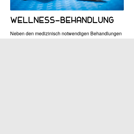
WELLNESS-BEHANDLUNG
Neben den medizinisch notwendigen Behandlungen
gibt es natürlich noch die Wohlfühl-Behandlungen.
Neben der Wellnessmassage können wir mit
verschiedenen Utensilien auch kleine Sporteinheiten
machen, die Ihrem Vierbeiner genauso viel Spaß
machen, wie uns das Zusehen dabei. Perfekt um
einfach mal runterzukommen oder ein bisschen
überschüssige Energie loszuwerden.